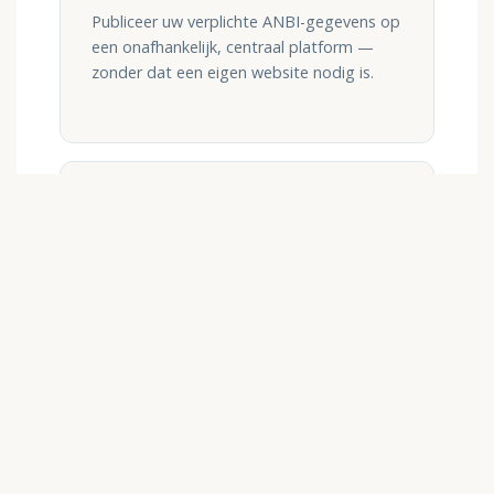
Publiceer uw verplichte ANBI-gegevens op
een onafhankelijk, centraal platform —
zonder dat een eigen website nodig is.
02
Zichtbaarheid via relevante
platforms
Vergroot uw bereik via Geefwijzer.nl,
Fondsenboek.nl, notarissenportaal en
charity desks van banken.